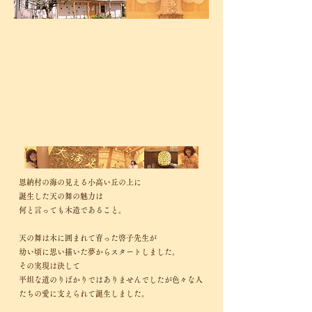
恩納村の海の見える小高い丘の上に
誕生した天の舞の魅力は
何と言っ
ても木造であること。
天の舞は木に
囲まれて育った啓子先生が
幼い頃
に思い描いた夢からスタートしました。
その実現は決して
平坦な道のりばか
りではありませんでしたが色々な
人
たちの愛に支えられて誕生しました。