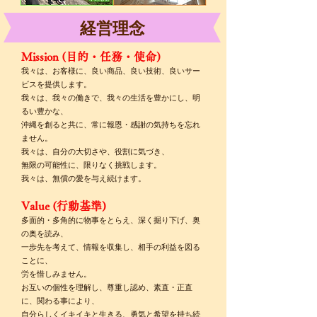
経営理念
Mission (目的・任務・使
命)
我々は、お客様に、良い商品、良い技術、良いサー
ビスを提供します。
我々は、我々の働きで、我々の生活を豊かにし、明
るい豊かな、
沖縄を創ると共に、常に報恩・感謝の気持ちを忘れ
ません。
我々は、自分の大切さや、役割に気づき、
無限の可能性に、限りなく挑戦します。
我々は、無償の愛を与え続けます。
Value (行動基準)
多面的・多角的に物事をとらえ、深く掘り下げ、奥
の奥を読み、
一歩先を考えて、情報を収集し、相手の利益を図る
ことに、
労を惜しみません。
お互いの個性を理解し、尊重し認め、素直・正直
に、関わる事により、
自分らしくイキイキと生きる、勇気と希望を持ち続